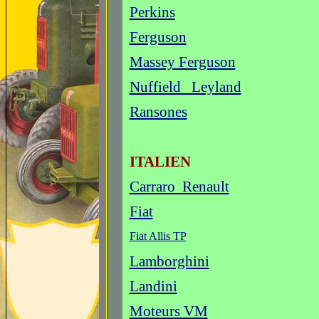
Perkins
Ferguson
Massey Ferguson
Nuffield Leyland
Ransones
ITALIEN
Carraro Renault
Fiat
Fiat Allis TP
Lamborghini
Landini
Moteurs VM