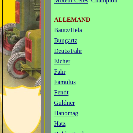
Moteur Cérès
Champion
ALLEMAND
Bautz/
Hela
Bungartz
Deutz/Fahr
Eicher
Fahr
Famulus
Fendt
Guldner
Hanomag
Hatz