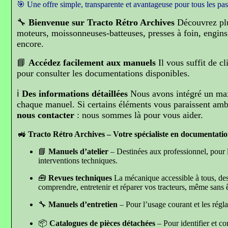
🎯 Une offre simple, transparente et avantageuse pour tous les pa
🔧
Bienvenue sur Tracto Rétro Archives
Découvrez pl
moteurs, moissonneuses-batteuses, presses à foin, engins 
encore.
📘
Accédez facilement aux manuels
Il vous suffit de c
pour consulter les documentations disponibles.
ℹ️
Des informations détaillées
Nous avons intégré un ma
chaque manuel. Si certains éléments vous paraissent am
nous contacter
: nous sommes là pour vous aider.
🚜
Tracto Rétro Archives – Votre spécialiste en documentatio
📘
Manuels d’atelier
– Destinées aux professionnel, pour l
interventions techniques.
🧰
Revues techniques
La mécanique accessible à tous, d
es
comprendre, entretenir et réparer vos tracteurs, même sans ê
🔧
Manuels d’entretien
– Pour l’usage courant et les régla
📦
Catalogues de pièces détachées
– Pour identifier et 