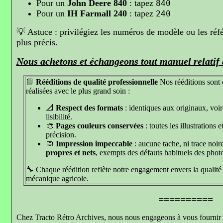
Pour un
John Deere 840
: tapez
840
Pour un
IH Farmall 240
: tapez
240
💡 Astuce : privilégiez les numéros de modèle ou les réfé
plus précis.
Nous achetons et échangeons tout manuel relatif 
📘
Rééditions de qualité professionnelle
Nos rééditions sont
réalisées avec le plus grand soin :
📐
Respect des formats
: identiques aux originaux, voi
lisibilité.
🎨
Pages couleurs conservées
: toutes les illustrations
précision.
🧼
Impression impeccable
: aucune tache, ni trace noi
propres et nets
, exempts des défauts habituels des phot
🔧 Chaque réédition reflète notre engagement envers la qualité e
mécanique agricole.
==========
Chez Tracto Rétro Archives, nous nous engageons à vous fournir