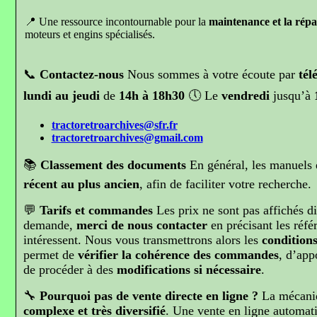
📍 Une ressource incontournable pour la
maintenance et la répa
moteurs et engins spécialisés.
📞
Contactez-nous
Nous sommes à votre écoute par
tél
lundi au jeudi
de
14h à 18h30
🕔 Le
vendredi
jusqu’à
tractoretroarchives@sfr.fr
tractoretroarchives@gmail.com
📚
Classement des documents
En général, les manuels 
récent au plus ancien
, afin de faciliter votre recherche.
💬
Tarifs et commandes
Les prix ne sont pas affichés di
demande,
merci de nous contacter
en précisant les réfé
intéressent. Nous vous transmettrons alors les
conditions
permet de
vérifier la cohérence des commandes
, d’app
de procéder à des
modifications si nécessaire
.
🔧
Pourquoi pas de vente directe en ligne ?
La mécaniq
complexe et très diversifié
. Une vente en ligne automati