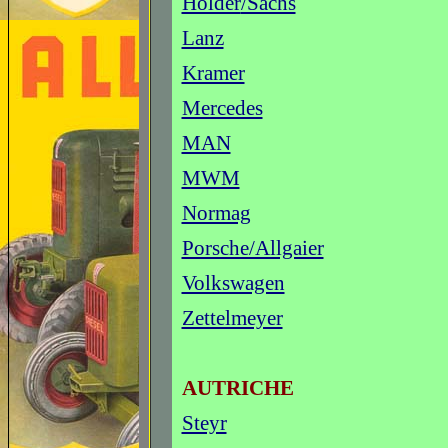
Holder
/Sachs
Lanz
Kramer
Mercedes
MAN
MWM
Normag
Porsche/Allgaier
Volkswagen
Zettelmeyer
AUTRICHE
Steyr