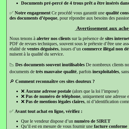
Documents pré-percé de 4 trous prêt a être insérés dans
✅
Notre engagement
Ce procédé vous garantit une
qualité const
des documents d’époque
, pour répondre aux besoins des passio
Avertissement aux ache
Nous tenons à
alerter nos clients
sur la présence de
sites intern
PDF de revues techniques, souvent sous le prétexte d’être une assoc
réalité de
ventes déguisées
, issues d’un
commerce illégal non dé
nuisent à la qualité du service.
📉
Des documents souvent inutilisables
De nombreux clients no
documents de
très mauvaise qualité
, parfois
inexploitables
, san
🔎
Comment reconnaître ces sites douteux ?
❌
Aucune adresse postale
(alors que la loi l’impose)
❌
Pas de numéro de téléphone
, uniquement une adresse e
❌
Pas de mentions légales claires
, ni d’identification com
✅
Avant tout achat en ligne, vérifiez :
Que le vendeur dispose d’un
numéro de SIRET
Qu’il est en mesure de vous fournir une
facture conforme