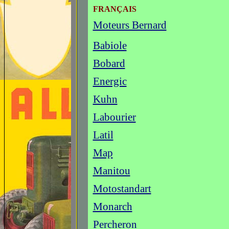
FRANÇAIS
Moteurs Bernard
Babiole
Bobard
Energic
Kuhn
Labourier
Latil
Map
Manitou
Motostandart
Monarch
Percheron