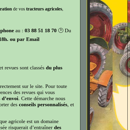
ration
de vos
tracteurs agricoles
,
éphone
au :
03 88 51 18 70
🕑 Du
18h
. ou par Email
et revues sont classés
du plus
rectement sur le site. Pour toute
rences des revues qui vous
 d’envoi
. Cette démarche nous
orter des
conseils personnalisés
, et
ue agricole est un domaine
sée risquerait d’entraîner
des