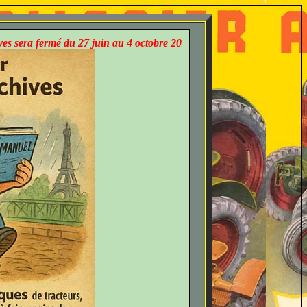
mé du 27 juin au 4 octobre 2026. Les demandes par e-mail restent pos