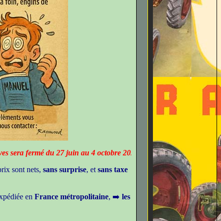
mé du 27 juin au 4 octobre 2026. Les demandes par e-mail restent pos
rix sont nets,
sans surprise
, et
sans taxe
xpédiée en
France métropolitaine
, ➡️
les