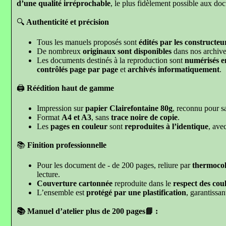
d’une qualité irréprochable
, le plus fidèlement possible aux do
🔍
Authenticité et précision
Tous les manuels proposés sont
édités par les constructeur
De nombreux
originaux sont disponibles
dans nos archive
Les documents destinés à la reproduction sont
numérisés e
contrôlés page par page
et
archivés informatiquement
.
🖨️
Réédition haut de gamme
Impression sur
papier Clairefontaine 80g
, reconnu pour sa 
Format
A4 et A3
, sans
trace noire de copie
.
Les
pages en couleur
sont
reproduites à l’identique
, ave
📚
Finition professionnelle
Pour les document de - de 200 pages, reliure par
thermocol
lecture.
Couverture cartonnée
reproduite dans le
respect des coul
L’ensemble est
protégé par une plastification
, garantissa
📚 Manuel d’atelier
plus de 200 pages📘
: