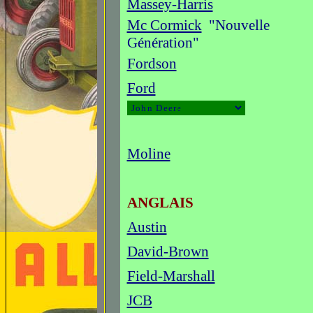
Massey-Harris
Mc Cormick
"Nouvelle
Génération"
Fordson
Ford
Moline
ANGLAIS
Austin
David-Brown
Field-Marshall
JCB