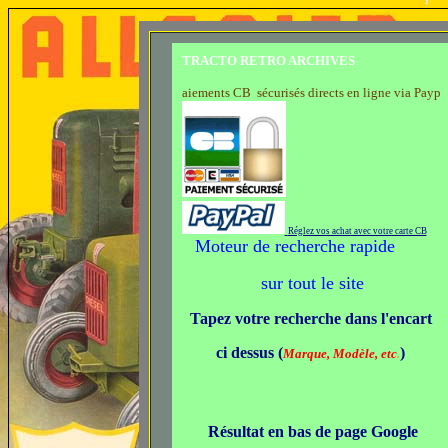
TRACTO RETRO ARCHIVES
Paiements CB sécurisés directs en ligne via Paypal
Réglez vos achat avec votre carte CB
Moteur de recherche rapide
sur tout le site
Tapez votre recherche dans l'encart
ci dessus (
)
Marque, Modèle, etc
.
Résultat en bas de page Google