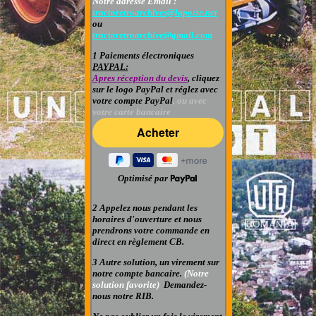
Notre adresse Email :
tractoretroarchives@laposte.net
ou
tractoretroarchive@gmail.com
1 Paiements électroniques
PAYPAL:
Apres réception du devis
, cliquez
sur le logo PayPal et réglez avec
votre compte PayPal
, ou avec
votre carte bancaire
Optimisé par
2 Appelez nous pendant les
horaires d'ouverture et nous
prendrons votre commande en
direct en règlement CB.
3 Autre solution, un virement sur
notre compte bancaire.
(Notre
solution favorite)
Demandez-
nous notre RIB.