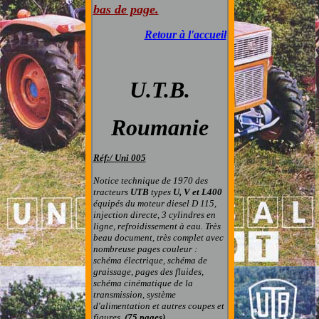
bas de page
.
Retour à l'accueil
U.T.B.
Roumanie
Réf:/
Uni 005
Notice technique de 1970 des
tracteurs
UTB
types
U, V et L400
équipés du moteur diesel D 115,
injection directe, 3 cylindres en
ligne, refroidissement à eau.
Très
beau document, très complet avec
nombreuse pages couleur :
schéma électrique, schéma de
graissage, pages des fluides,
schéma cinématique de la
transmission, système
d'alimentation et autres coupes et
figures.
(75 pages)