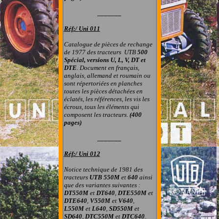
_______
Réf:/
Uni 01
1
Catalogue de pièces de rechange
de 1977 d
es
tracteurs UTB
500
Spécial, versions U, L, V, DT et
DTE
. Document
en français,
anglais, allemand et roumain
ou
sont répertoriées en planches
toutes les pièces détachées en
éclatés, les références, les vis les
écrous, tous les éléments qui
composent les tracteur
s
.
(400
pages)
_______
Réf:/
Uni 01
2
Notice technique de 1981 des
tracteurs
UTB
550M
et
640
ainsi
que des variantes suivantes :
DT550M
et
DT640
,
DTE550M
et
DTE640
,
V550M
et
V640
,
L550M
et
L640
,
SD550M
et
SD640
,
DTC550M
et
DTC640
.