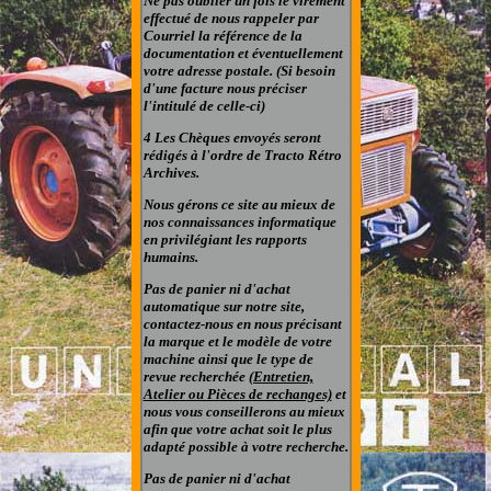
Ne pas oublier un fois le virement
effectué de nous rappeler par
Courriel la référence de la
documentation et éventuellement
votre adresse postale. (Si besoin
d'une facture nous préciser
l'intitulé de celle-ci)
4 Les Chèques envoyés seront
rédigés à l'ordre de Tracto Rétro
Archives.
Nous gérons ce site au mieux de
nos connaissances informatique
en privilégiant les rapports
humains.
Pas de panier ni d'achat
automatique sur notre site,
contactez-nous en nous précisant
la marque et le modèle de votre
machine ainsi que le type de
revue recherchée
(Entretien,
Atelier ou Pièces de rechanges)
et
nous vous conseillerons au mieux
afin que votre achat soit le plus
adapté possible à votre recherche.
Pas de panier ni d'achat