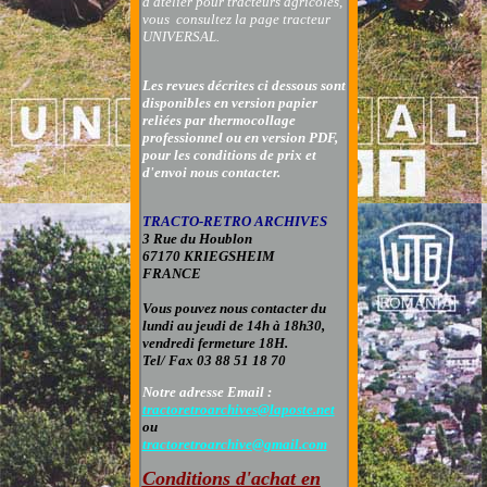
d'atelier pour tracteurs agricoles,
vous consultez la page
tracteur
UNIVERSAL.
Les revues décrites ci dessous sont
disponibles en version papier
reliées par thermocollage
professionnel ou en version PDF,
pour les conditions de prix et
d'envoi nous contacter.
TRACTO-RETRO ARCHIVES
3 Rue du Houblon
67170 KRIEGSHEIM
FRANCE
Vous pouvez nous contacter
du
lundi au jeudi de 14h à 18h30,
vendredi fermeture 18H.
Tel/ Fax 03 88 51 18 70
Notre adresse Email :
tractoretroarchives@laposte.net
ou
tractoretroarchive@gmail.com
Conditions d'achat en