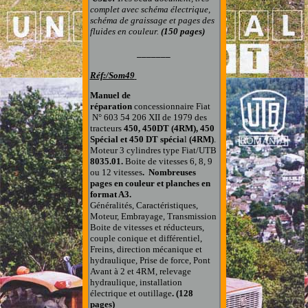
complet avec schéma électrique,
schéma de graissage et pages des
fluides en couleur.
(150 pages)
_______
Réf:/Som4
9
Manuel de
réparation
concessionnaire Fiat
N° 603 54 206 XII de 1979 des
tracteurs
450
,
450DT (4RM), 450
Spécial et 450 DT spécia
l
(4RM)
.
Moteur 3 cylindres type Fiat/UTB
8035.01.
Boite de vitesses 6, 8, 9
ou 12 vitesses
. Nombreuses
pages en couleur et planches en
format A3.
Généralités, Caractéristiques,
Moteur, Embrayage, Transmission
Boite de vitesses et réducteurs,
couple conique et différentiel,
Freins, direction mécanique et
hydraulique, Prise de force, Pont
Avant à 2 et 4RM, relevage
hydraulique, installation
électrique et outillage
.
(128
pages)