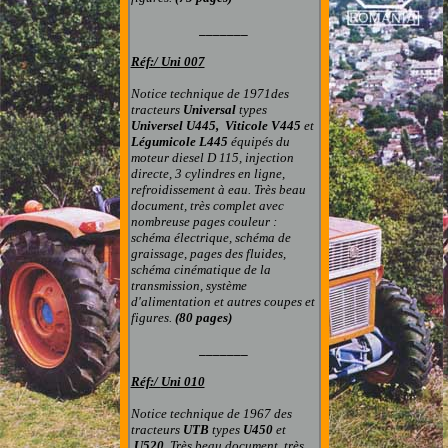
_______
Réf:/
Uni 00
7
Notice technique de 1971des
tracteurs
Universal
types
Universel U445, Viticole V445
et
Légumicole L445
équipés du
moteur diesel D 115, injection
directe, 3 cylindres en ligne,
refroidissement à eau.
Très beau
document, très complet avec
nombreuse pages couleur :
schéma électrique, schéma de
graissage, pages des fluides,
schéma cinématique de la
transmission, système
d'alimentation et autres coupes et
figures.
(80 pages)
_______
Réf:/
Uni 010
Notice technique de 1967 des
tracteurs
UTB
types
U450
et
U520.
Très beau document, très