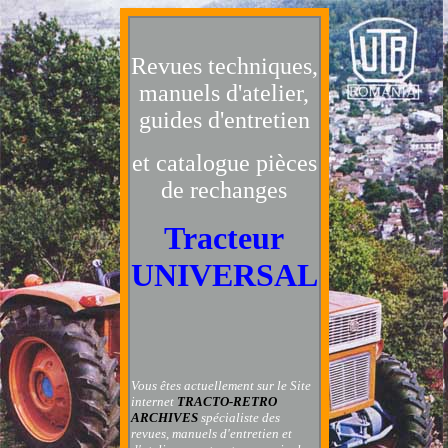
Revues techniques,
manuels d'atelier,
guides d'entretien
et catalogue pièces
de rechanges
Tracteur
UNIVERSAL
Vous êtes actuellement sur le Site
internet
TRACTO-RETRO
ARCHIVES
spécialiste des
revues, manuels d'entretien et