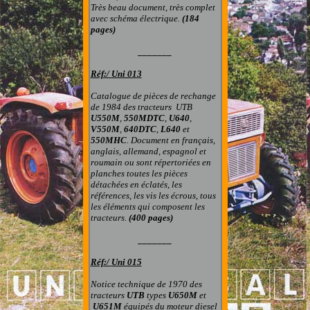
Très beau document, très complet
avec schéma électrique.
(184
pages)
_______
Réf:/
Uni 01
3
Catalogue de pièces de rechange
de 1984 d
es
tracteurs UTB
U550M
,
550MDTC
,
U640
,
V550M
,
640DTC
,
L640
et
550MHC
. Document
en français,
anglais, allemand, espagnol et
roumain
ou sont répertoriées en
planches toutes les pièces
détachées en éclatés, les
références, les vis les écrous, tous
les éléments qui composent les
tracteur
s
.
(400 pages)
_______
Réf:/
Uni 015
Notice technique de 1970 des
tracteurs
UTB
types
U650M
et
U651M
équipés du moteur diesel