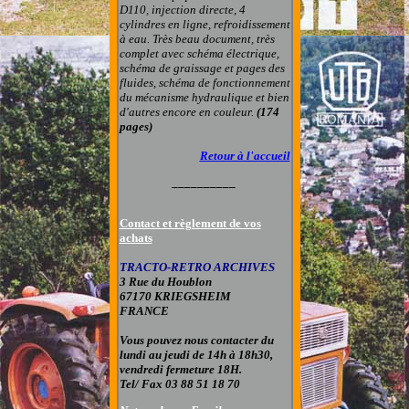
D110, injection directe, 4
cylindres en ligne, refroidissement
à eau.
Très beau document, très
complet avec schéma électrique,
schéma de graissage et pages des
fluides, schéma de fonctionnement
du mécanisme hydraulique et bien
d'autres encore en couleur.
(174
pages)
Retour à l'accueil
__________
Contact et règlement de vos
achats
TRACTO-RETRO ARCHIVES
3 Rue du Houblon
67170 KRIEGSHEIM
FRANCE
Vous pouvez nous contacter du
lundi au jeudi de 14h à 18h30,
vendredi fermeture 18H.
Tel/ Fax 03 88 51 18 70