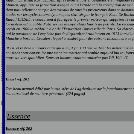
Rudolf Christian Karl DIESEL, après avoir étudié en Angleterre et fréquenté l
Munich, applique sa formation d'ingénieur à l'étude et à la conception de mach
tient naturellement compte des travaux de tous les précurseurs dans ce domaine
études sur les cycles thermodynamiques réalisés par le français Beau De Rocha
Rudolf DIESEL le conduisent à fabriquer le premier moteur qui supprime le car
Ce moteur est capable d'utiliser les sous-produits lourds du pétrole. En récomp
reçoit en 1900 la médaille d'or de l'Exposition Universelle de Paris. Sa clair
qui le passionne ne l'empêche pas de disparaître brutalement en 1913 lors d'un
Manche à bord du Dresden , lequel a sombré pour des raisons inconnues à ce j
Il est, et restera toujours celui qui a su, il y a 100 ans, utiliser les matériaux 
et usinés pour construire une machine motrice qui semble aujourd'hui toujours 
notre univers quotidien. Sans cet homme, vous ne rouleriez pas Tdi, Hdi, dTi.
______
Diesel réf. 201
Très beau manuel édité par le ministère de l'agriculture sur le fonctionnement e
moteurs diesel de manière générale.
(174 pages)
Essence
Essence réf. 202