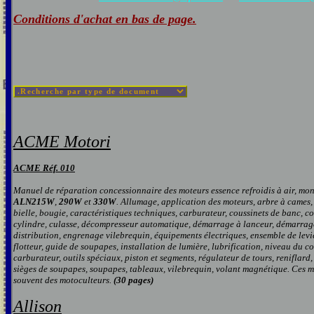
Conditions d'achat en bas de page
.
ACME Motori
A
CME
Réf. 0
10
Manuel de réparation concessionnaire des moteurs essence refroidis à air, m
ALN215W
,
290W
et
330W
. Allumage, application des moteurs, arbre à cames,
bielle, bougie, caractéristiques techniques, carburateur, coussinets de banc, co
cylindre, culasse, décompresseur automatique, démarrage à lanceur, démarrage
distribution, engrenage vilebrequin, équipements électriques, ensemble de levi
flotteur, guide de soupapes, installation de lumière, lubrification, niveau du c
carburateur, outils spéciaux, piston et segments, régulateur de tours, reniflard,
sièges de soupapes, soupapes, tableaux, vilebrequin, volant magnétique. Ces 
souvent des motoculteurs.
(30 pages
)
Allison