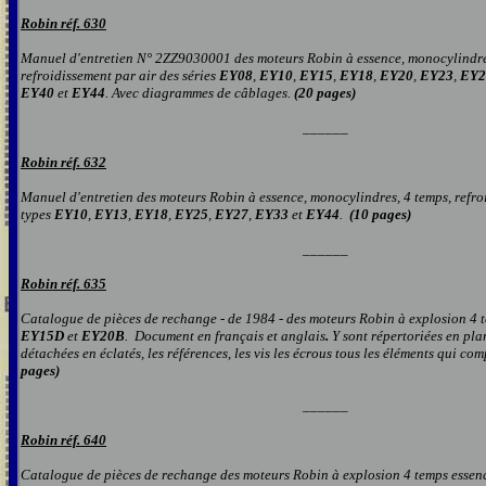
Robin réf. 6
30
Manuel d'entretien N° 2ZZ9030001 des moteurs Robin à essence, monocylindre
refroidissement par air des séries
EY08
,
EY10
,
EY15
,
EY18
,
EY20
,
EY23
,
EY2
EY40
et
EY44
. Avec diagrammes de câblages.
(20 pages)
______
Robin réf. 63
2
Manuel d'entretien des moteurs Robin à essence, monocylindres, 4 temps, refro
types
EY10
,
EY13
,
EY18
,
EY25
,
EY27
,
EY33
et
EY44
.
(10 pages)
______
Robin réf. 6
35
Catalogue de pièces de rechange - de 1984 - des moteurs Robin à explosion 4 t
EY15D
et
EY20B
.
Document
en
français et anglais
.
Y
sont répertoriées en pla
détachées en éclatés, les références, les vis les écrous tou
s
les éléments qui com
pages
)
______
Robin réf. 6
40
Catalogue de pièces de rechange des moteurs Robin à explosion 4 temps essen