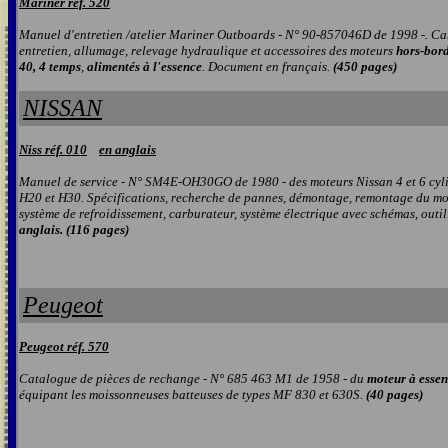
Mariner réf.
520
Manuel d'entretien /atelier Mariner Outboards - N° 90-857046D de 1998 -. Car
entretien, allumage, relevage hydraulique et accessoires des moteurs
hors-bor
40, 4 temps
,
alimentés à l'essence
. Document en français.
(450 pages)
NISSAN
Niss réf. 010
en anglais
Manuel de service - N° SM4E-OH30GO de 1980 - des moteurs Nissan 4 et 6 cyl
H20 et H30. Spécifications, recherche de pannes, démontage, remontage du mot
système de refroidissement, carburateur, système électrique avec schémas, outi
anglais. (116 pages)
P
eugeot
Peugeot réf. 570
Catalogue de pièces de rechange - N° 685 463 M1 de 1958 - du
moteur à esse
équipant les moissonneuses batteuses de types MF 830 et 630S.
(40 pages)