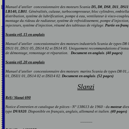
Manuel d’atelier
concessionnaire
des moteurs
Scania
D5, D8
,
DS8
,
D11
,
DS11
LB140, LB01
.
Généralités, culasse, turbocompresseur, bloc cylindres, embiella
distribution, système de lubrification, pompe à eau, ventilateur à visco-coupleu
montage du rideau de radiateur, système de refroidissement, pompe d'injection,
injecteurs, système d'injection, résumé des tableaux de réglage.
Partie en franç
Scania réf. 15 en anglais
Manuel d’atelier concessionnaire des moteurs industriels Scania
de types D8 
DS11 01, DS11 05, DS14 02 et DS14 05. Uniquement recommandations d’install
de démontage, remontage et réparation.
Document en anglais
.
(40 pages)
Scania réf. 20 en anglais
Manuel d’atelier concessionnaire des moteurs marins Scania
de types D8 01,
01, DSI11 01, DS14 02 et DSI14 02.
Document en anglais
.
(52 pages)
Slanzi
Réf:/
S
lanzi 690
Notice d'entretien et catalogue de pièces - N° 138613 de 1960 -
du
moteur
dies
type
DVA920
. Disponible en français, anglais, allemand et italien.
(40 pages)
______