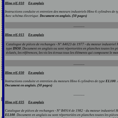
Hino réf. 010
En anglais
Instructions conduite et entretien des moteurs industriels Hino 6 cylindres de 
Avec schéma électrique.
Document en anglais. (50 pages)
______
Hino réf. 015
En anglais
Catalogue de pièces de rechanges - N° A4023 de 1977 - du moteur industriel 
type
DS50
.
Document en anglais
ou sont répertoriées en planches toutes les p
éclatés, les références, les vis les écrous tou
s
les éléments qui composent le
mot
______
Hino réf. 030
En anglais
Instructions conduite et entretien du moteurs Hino 6 cylindres de type
EL100
.
Document en anglais. (50 pages)
______
Hino réf. 035
En anglais
Catalogue de pièces de rechanges - N° B4914 de 1982 - du moteur industriel H
EL100
.
Document en anglais
ou sont répertoriées en planches toutes les pièce