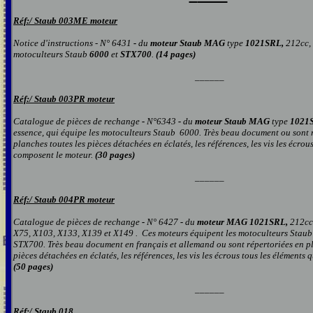
Réf:/
Staub 00
3ME moteur
Notice d'instructions -
N° 6431
-
du
moteur Staub MAG
type
1021SRL,
212cc, 
motoculteurs
Staub
6000
et
STX700
.
(14 pages)
______
Réf:/
Staub 00
3PR moteur
Catalogue de pièces de rechange
-
N°6343
-
du
moteur Staub MAG
type
1021S
essence, qui équipe les motoculteurs
Staub 6000.
Très beau document ou sont 
planches toutes les pièces détachées en éclatés, les références, les vis les écrou
composent le
moteur.
(
30
pages
)
______
Réf:/
Staub 00
4PR moteur
Catalogue de pièces de rechange
-
N° 6427
-
du
moteur MAG 1021SRL,
212cc
X75, X103, X133, X139 et X149 . Ces moteurs équipent les motoculteurs Stau
STX700.
Très beau document
en français et allemand
ou sont répertoriées en p
pièces détachées en éclatés, les références, les vis les écrous tou
s
les éléments q
(
50
pages
)
______
Réf:/
Staub 018