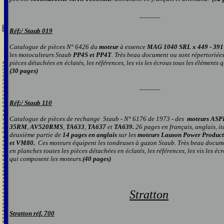
______
Réf:/
Staub 01
9
Catalogue de pièces N° 6426 du
moteur
à essence
MAG 1040 SRL x 449 - 391
les motoculteurs Staub
PP4S et PP4T
.
Très beau document ou sont répertoriées
pièces détachées en éclatés, les références, les vis les écrous tou
s
les éléments q
(30 pages)
______
Réf:/
Staub
110
Catalogue de pièces de rechange
Staub
-
N° 6176 de 1973
-
des
moteurs AS
35RM
,
AV520RMS
,
TA633
,
TA637
et
TA639.
26 pages en français, anglais,
it
deuxième partie de
14 pages en anglais
sur les
moteurs Lauson Power Produc
et VM80.
Ces moteurs équipent les tondeuses
à
gazon Staub.
T
rès beau docume
en planches toutes les pièces détachées en éclatés, les références, les vis les éc
qui composent
les
moteurs.
(40 pages)
S
tratton
Stratton réf. 700