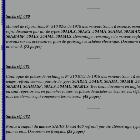
______
Sachs réf. 680
Manuel de réparations N° 310.82/3 de 1978 des moteurs Sachs à essence, mono
refroidissement par air de types
50ADLX
,
50AEX
,
50AMA
,
50AMB
,
50AMA
50AMASF
,
50ALS
,
50AML
,
50AMLS
. Démontage, remontage du moteur, régl
travaux sur les accessoires, plan de graissage et schéma électrique. Document e
allemand.
(73 pages)
______
Sachs réf. 681
Catalogue de pièces de rechanges N° 310.61/2 de 1978 des moteurs Sachs à es
temps, refroidissement par air de types
50ADLX
,
50AEX
,
50AMA
,
50AMB
,
5
50AMAI
,
50AMASF
,
50ALS
,
50AML
,
50AMLS
.
Très beau document en anglai
ou sont répertoriées en planches toutes les pièces détachées en éclatés, les référ
tous les éléments qui composent les moteurs.
(48 pages)
______
Sachs réf. 682
Notice d'emploi du
moteur
SACHS Diesel
400
refroidi par air. Démarrage, type
pannes etc... Document en français.
(28 pages)