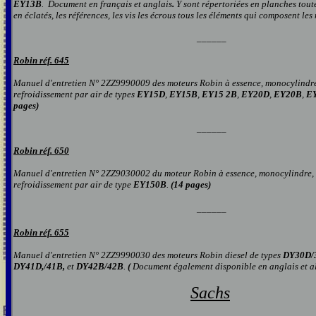
EY13B
.
Document
en
français et anglais
.
Y
sont répertoriées en planches tout
en éclatés, les références, les vis les écrous tou
s
les éléments qui composent le
s
______
Robin réf. 645
Manuel d'entretien N° 2ZZ9990009 des moteurs Robin à essence, monocylindre
refroidissement par air de types
EY15D
,
EY15B
,
EY15 2B
,
EY20D
,
EY20B
,
E
pages)
______
Robin réf. 650
Manuel d'entretien N° 2ZZ9030002 du moteur Robin à essence, monocylindre, 
refroidissement par air de type
EY150B
.
(14 pages)
______
Robin réf. 655
Manuel d'entretien N° 2ZZ9990030 des moteurs Robin diesel de types
DY30D/
DY41D,/41B,
et
DY42B/42B
.
(
Document également disponible en anglais et 
Sachs