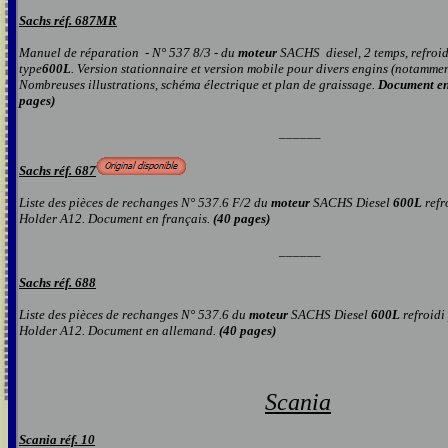
Sachs réf. 687MR
Manuel de réparation
- N° 537 8/3 -
du
moteur
SACHS
diesel, 2 temps, refroi
type
600
L
. Version stationnaire et version mobile pour divers engins (notammen
Nombreuses illustrations, schéma électrique et plan de graissage.
Docu
ment e
pages)
______
Sachs réf. 687
Liste des pièces de rechanges N° 537.6 F/2 du
moteur
SACHS Diesel
600L
refr
Holder A12. Document en français.
(40 pages)
______
Sachs réf. 688
Liste des pièces de rechanges N° 537.6 du
moteur
SACHS Diesel
600L
refroidi
Holder A12. Document en allemand.
(40 pages)
S
cania
Scania
réf. 10