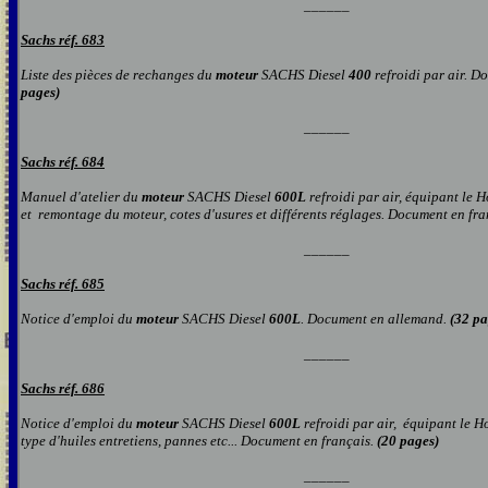
______
Sachs réf. 683
Liste des pièces de rechanges du
moteur
SACHS Diesel
400
refroidi par air. D
pages)
______
Sachs réf. 684
Manuel d'atelier du
moteur
SACHS Diesel
600L
refroidi par air, équipant le
et remontage du moteur, cotes d'usures et différents réglages. Document en fra
______
Sachs réf. 68
5
Notice d'emploi du
moteur
SACHS Diesel
600
L
. Document en allemand.
(32 pa
______
Sachs réf. 68
6
Notice d'emploi du
moteur
SACHS Diesel
600
L
refroidi par air, équipant le 
type d'huiles entretiens, pannes etc... Document en français.
(20 pages)
______