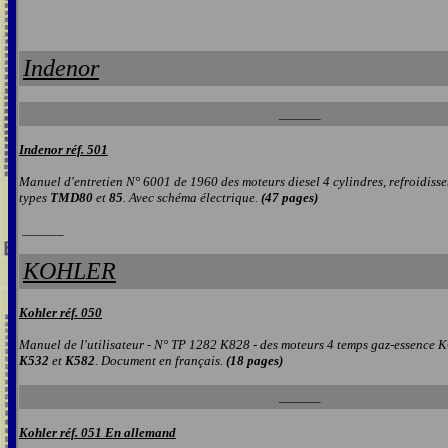
Indenor
______
Indenor réf. 501
Manuel d'entretien N° 6001 de 1960 des moteurs diesel 4 cylindres, refroidiss
types
TMD80
et
85
. Avec schéma électrique.
(47 pages)
______
KOHLER
Kohler réf. 050
Manuel de l'utilisateur - N° TP 1282 K828 - des moteurs 4 temps gaz-essenc
K532
et
K582
. Document en français.
(18 pages
)
______
Kohler réf. 051 En allemand