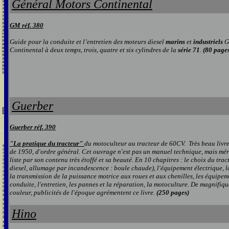
G
énéral Motors Continental
GM réf. 3
8
0
Guide pour la conduite et l’entretien des moteurs diesel
marins
et
industriels
G
Continental à deux temps, trois, quatre et six cylindres de la
série 71
.
(80 page
Guerber
Guerber réf.
390
"La pratique du tracteur"
du motoculteur au tracteur de 60CV. Très beau livre
de 1950, d'ordre général. Cet ouvrage n'est pas un manuel technique, mais méri
liste par son contenu très étoffé et sa beauté. En 10 chapitres : le choix du trac
diesel, allumage par incandescence : boule chaude), l'équipement électrique, la 
la transmission de la puissance motrice aux roues et aux chenilles, les équipeme
conduite, l'entretien, les pannes et la réparation, la motoculture. De magnifiq
couleur, publicités de l'époque agrémentent ce livre.
(250 pages)
Hino