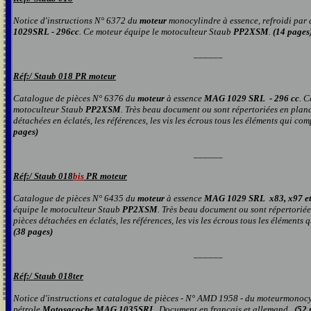
Notice d'instructions N° 6372 du
moteur
monocylindre à essence, refroidi par 
1029SRL - 296cc
. Ce moteur équipe le motoculteur Staub
PP2XSM
.
(14 pages
______
Réf:/
Staub 018 PR moteur
Catalogue de pièces N° 6376 du
moteur
à essence
MAG 1029 SRL - 296 cc
. C
motoculteur Staub
PP2XSM
.
Très beau document ou sont répertoriées en planc
détachées en éclatés, les références, les vis les écrous tou
s
les éléments qui com
pages)
______
Réf:/
Staub 018
bis
PR moteur
Catalogue de pièces N° 6435 du
moteur
à essence
MAG 1029 SRL x83, x97 et
équipe le motoculteur Staub
PP2XSM
.
Très beau document ou sont répertoriée
pièces détachées en éclatés, les références, les vis les écrous tou
s
les éléments q
(38 pages)
______
Réf:/
Staub 018ter
Notice d'instructions et catalogue de pièces - N° AMD 1958 - du moteurmonocy
pétrole
Motosacoche
MAG
1035SRL
. Document en français et allemand.
(52 