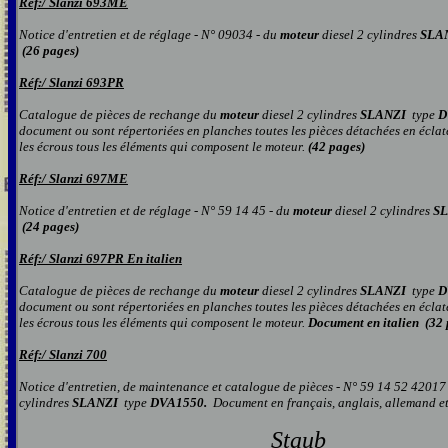
Réf:/
S
lanzi 693ME
Notice d'entretien et de réglage - N° 09034 -
du
moteur
diesel 2 cylindres
SLA
(26 pages)
Réf:/
S
lanzi 693PR
Catalogue de pièces de rechange
du
moteur
diesel 2 cylindres
SLANZI
type
D
document ou sont répertoriées en planches toutes les pièces détachées en éclatés
les écrous tou
s
les éléments qui composent le
moteur.
(
42
pages
)
Réf:/
S
lanzi 697ME
Notice d'entretien et de réglage - N° 59 14 45 -
du
moteur
diesel 2 cylindres
S
(24 pages)
Réf:/
S
lanzi 697PR En italien
Catalogue de pièces de rechange
du
moteur
diesel 2 cylindres
SLANZI
type
D
document ou sont répertoriées en planches toutes les pièces détachées en éclatés
les écrous tou
s
les éléments qui composent le
moteur.
Document en italien
(
32
Réf:/
S
lanzi 700
Notice d'entretien, de maintenance et catalogue de pièces - N° 59 14 52 42017
cylindres
SLANZI
type
DVA1550.
Document en français, anglais, allemand et 
S
taub