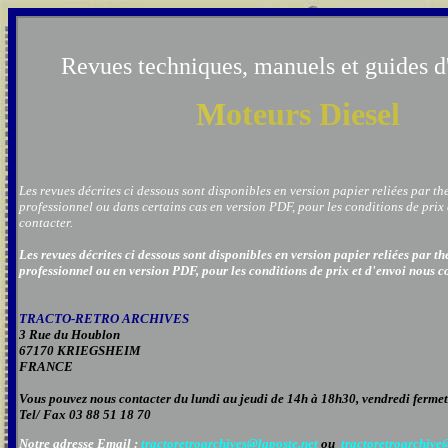
Revues techniques, manuels et guides d'
M
oteurs Diesel
Les revues décrites ci dessous sont disponibles en version papier reliées par t
professionnel ou dans certains cas en version PDF, pour les conditions de prix 
contacter.
Les revues décrites ci dessous sont disponibles en version papier reliées par 
professionnel ou en version PDF, pour les conditions de prix et d'envoi nous c
TRACTO-RETRO ARCHIVES
3 Rue du Houblon
67170 KRIEGSHEIM
FRANCE
Vous pouvez nous contacter
du lundi au jeudi de 14h à 18h30, vendredi ferme
Tel/ Fax 03 88 51 18 70
Notre adresse Email :
tractoretroarchives@laposte.net
ou
tractoretroarchiv