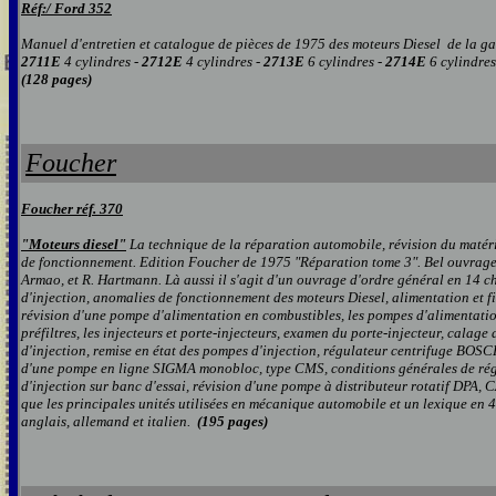
R
éf:/ Ford
35
2
Manuel d'entretien et catalogue de pièces de 1975 des moteurs Diesel de l
2711E
4 cylindres -
2712E
4 cylindres -
2713E
6 cylindres -
2714E
6 cylindres
(128 pages)
Foucher
Foucher
réf.
370
"Moteurs diesel"
La technique de la réparation automobile, révision du matérie
de fonctionnement. Edition Foucher de 1975 "Réparation tome 3". Bel ouvrage
Armao, et R. Hartmann. Là aussi il s'agit d'un ouvrage d'ordre général en 14 c
d'injection, anomalies de fonctionnement des moteurs Diesel, alimentation et f
révision d'une pompe d'alimentation en combustibles, les pompes d'alimentatio
préfiltres, les injecteurs et porte-injecteurs, examen du porte-injecteur, calag
d'injection, remise en état des pompes d'injection, régulateur centrifuge BOSC
d'une pompe en ligne SIGMA monobloc, type CMS, conditions générales de ré
d'injection sur banc d'essai, révision d'une pompe à distributeur rotatif DPA, C
que les principales unités utilisées en mécanique automobile et un lexique en 4
anglais, allemand et italien.
(195 pages)