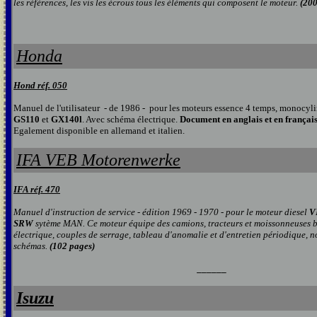
les références, les vis les écrous tou
s
les éléments qui composent le
moteur.
(
200
H
onda
Hond réf.
050
Manuel de l'utilisateur - de 1986 - pour les moteurs essence 4 temps, monoc
GS110
et
GX140l
. Avec schéma électrique.
Document en anglais et en françai
Egalement disponible en allemand et italien.
IFA VEB Motorenwerke
IFA réf. 470
Manuel d'instruction de service - édition 1969 - 1970 - pour le moteur diesel
V
SRW
sytème MAN. Ce moteur équipe des camions, tracteurs et moissonneuses b
électrique, couples de serrage, tableau d'anomalie et d'entretien périodique, 
schémas.
(102 pages)
______
I
suzu