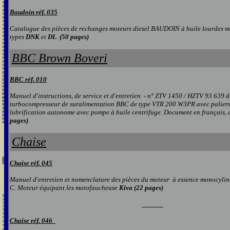
Baudoin réf. 035
Catalogue des pièces de rechanges moteurs diesel BAUDOIN à huile lourdes mar
types
DNK
et
DL
.
(50 pages)
B
BC Brown Boveri
BBC réf. 0
10
Manuel d'instructions, de service et d'entretien - n° ZTV 1450 / HZTV 93 639 d
turbocompresseur de suralimentation BBC de type VTR 200 W3PR avec paliers
lubrification autonome avec pompe à huile centrifuge. Document en français, 
page
s)
Chaise
Chaise réf. 045
Manuel d'entretien et nomenclature des pièces du moteur à essence monocylin
C. Moteur équipant les motofaucheuse
Kiva (22 pages
)
______
Chaise réf. 046