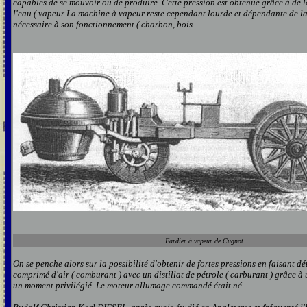
capables de se mouvoir ou de produire. Cette pression est obtenue grâce à de la 
l'eau ( vapeur La machine à vapeur reste cependant lourde et dépendante de la
nécessaire à son fonctionnement ( charbon, bois
Fardier à vapeur de Cugnot
On se penche alors sur la possibilité d'obtenir de fortes pressions en faisant 
comprimé d'air ( comburant ) avec un distillat de pétrole ( carburant ) grâce à 
un moment privilégié. Le moteur allumage commandé était né.