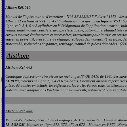
Al
lison
Réf. 0
10
Manuel de l''opérateur et d'entretien - N° 6 SE 323/9/37 F d'avril 1973 - des 
Allison
71 en ligne et V71
: 3, 4 et 6 cylindres ainsi que
53 en ligne et V53
: 6,
ligne, et 2, 3,4, 6 et 8 cylindres en V. Désignation de l'application : marine, ind
volant, unité moteur complète, groupe électrogène, automobile. Manuel très co
circuits moteur, équipements et accessoires, instructions pour la mise en service
entretien préventif, procédure de réglage, réglages des moteurs 71 en ligne, de
moteurs 53, recherches de pannes, remisage, manuel de pièces détachées.
(224
Alsthom
Alsthom Réf. 0
0
3
Catalogue concessionnaire pièces de rechanges N°
OK 1410
de 19
65 d
es mot
AGROM
, moteurs en ligne 2, 3, 4 et 6 cylindres.
D
ocument ou sont répertoriées
pièces détachées en éclatés, les références, les vis les écrous tous les éléments
moteurs.
Avec adaptations Poclain pour moteurs 4R, notamment côté ventilateu
______
Alsthom Réf. 006
Manuel d'entretien, de montage et réglages de 1975 du moteur Diesel Alstho
72 AGROM
. Moteurs en ligne 272, 372, 472 et 672 . Moteurs en V 872. Nom