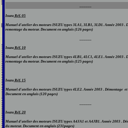
______
Isuzu
Réf. 05
Manuel d'atelier d
es
moteur
s ISUZU types 3LA1, 3LB1, 3LD1. Année 2003
. 
remontage du moteur. Document en
anglais
(
12
6 pages)
______
Isuzu
Réf. 10
Manuel d'atelier d
es
moteur
s ISUZU types 4LB1, 4LC1, 4LE1. Année 2003
. 
remontage du moteur. Document en
anglais
(
125
pages)
Isuzu
Réf. 15
Manuel d'atelier d
es
moteur
s ISUZU types 4LE2. Année 2003
. Démontage et
Document en
anglais
(
120
pages)
______
Isuzu
Réf. 20
Manuel d'atelier d
es
moteur
s ISUZU types A4JA1 et A4JB1. Année 2003
. D
du moteur. Document en
anglais
(
231
pages)