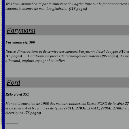
Très beau manuel édité par le ministère de l'agriculture sur le fonctionnement e
moteurs à essence de manière générale.
(113 pages)
Farymann
Farymann réf. 300
Notice d'instructions et de service des moteurs Farymann diesel de types
P10
e
(15 pages)
+ Catalogue de pièces de rechanges des moteurs
(86 pages)
. Disp
allemand, anglais, espagnol et italien.
Ford
Réf:/ Ford 351
Manuel d'entretien de 1966 des moteurs industriels Diesel FORD de la
série 2
et inclinés à 4 et 6 cylindres de types
2701E
,
2703E
,
2704E
,
2706E
,
2708E
et
électriques.
(76 pages)
______