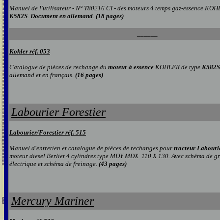
Manuel de l'utilisateur - N° T80216 CI - des moteurs 4 temps gaz-essence K
K582S
.
Document en allemand
.
(18 pages
)
______
Kohler réf. 053
Catalogue de pièces de rechange du
moteur à essence
KOHLER de type
K582S
allemand et en français.
(16 pages
)
Labourier Forestier
Labourier
/Forestier réf. 5
15
Manuel d'entretien et catalogue de pièces de rechanges pour
tracteur
Labouri
moteur diesel Berliet 4 cylindres type MDY MDX 110 X 130. Avec schéma de g
électrique et schéma de freinage.
(43 pages)
Mercury Mariner