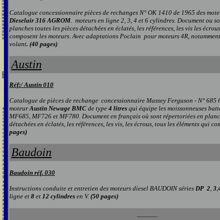
Catalogue concessionnaire pièces de rechanges N°
OK 1410
de 19
65 d
es mot
Dieselair 316
AGROM
.
moteurs en ligne 2, 3, 4 et 6 cylindres.
D
ocument ou so
planches toutes les pièces détachées en éclatés, les références, les vis les écrou
composent les moteurs.
Avec adaptations Poclain pour moteurs 4R, notamment 
volant
. (
40
pages)
Austin
Réf:/
Austin 010
Catalogue de pièces de rechange
concessionnaire Massey Ferguson
-
N° 685 
moteur
Austin Newage BMC
de type
4 litres
qui équipe les moiss
onneuse
s
batt
MF685, MF726 et MF780.
Document en français où
sont répertoriées en planc
détachées en éclatés, les références, les vis, les écrous, tous les éléments qui c
pages)
Baudoin
Baudoin réf. 030
Instructions conduite et entretien des moteurs diesel BAUDOIN séries
DP 2
,
3
,
ligne et
8
et
12 cylindres
en V.
(50 pages)
______