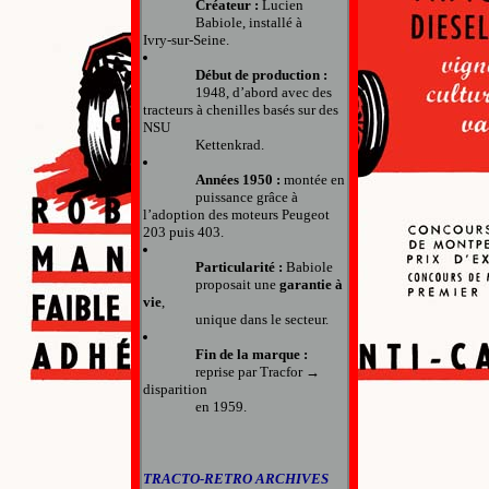
Créateur :
 Lucien 

		Babiole, installé à 
Ivry‑sur‑Seine.
Début de production :
		1948, d’abord avec des 
tracteurs à chenilles basés sur des 
NSU 

		Kettenkrad.
Années 1950 :
 montée en 

		puissance grâce à 
l’adoption des moteurs Peugeot 
203 puis 403.
Particularité :
 Babiole 

		proposait une 
garantie à 
vie
, 

		unique dans le secteur.
Fin de la marque :
		reprise par Tracfor → 
disparition 

		en 1959.
TRACTO-RETRO ARCHIVES