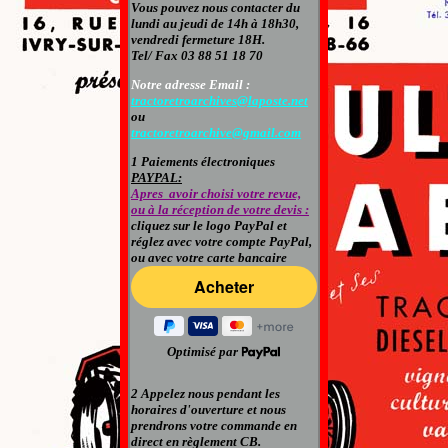
Vous pouvez nous contacter du
lundi au jeudi de 14h à 18h30,
vendredi fermeture 18H.
Tel/ Fax 03 88 51 18 70
Notre adresse Email :
tractoretroarchives@laposte.net
ou
tractoretroarchive@gmail.com
1 Paiements électroniques
PAYPAL:
Apres avoir choisi votre revue,
ou à la réception de votre devis :
cliquez sur le logo PayPal et
réglez avec
votre compte PayPal
,
ou avec votre carte bancaire
Optimisé par
2 Appelez nous pendant les
horaires d'ouverture et nous
prendrons votre commande en
direct en règlement CB.