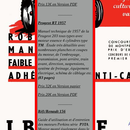
Prix 13€ en Version PDF
_______
Peugeot
RT 1957
M
anuel technique de 1957 de la
Peugeot 203 tous types avec
moteur essence 4 cylindres type
TM
. Étude très détaillée avec
nombreuses planches et coupes
du moteur, de l'embrayage,
transmission, pont arrière, train
avant, direction, suspensions,
système de freinage, équipement
électrique, schéma de câblage etc.
(83 pages)
Prix 32€ en Version papier
Prix 20€ en Version PDF
_______
Réf:/Renault 156
Guide d'utilisation et d'entretien
d
es
moteur
s Perkins série
P3TA
.
Moteur monté également dans le