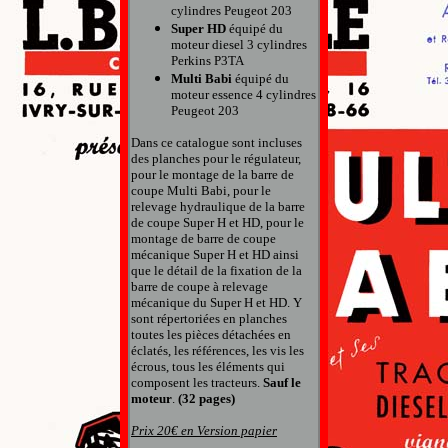
cylindres Peugeot 203
Super HD
équipé du
moteur diesel 3 cylindres
Perkins P3TA
Multi Babi
équipé du
moteur essence 4 cylindres
Peugeot 203
Dans ce catalogue sont incluses
des planches pour le régulateur,
pour le montage de la barre de
coupe Multi Babi, pour le
relevage hydraulique de la barre
de coupe Super H et HD, pour le
montage de barre de coupe
mécanique Super H et HD ainsi
que le détail de la fixation de la
barre de coupe à relevage
mécanique du Super H et HD. Y
sont répertoriées en planches
toutes les pièces détachées en
éclatés, les références, les vis les
écrous
,
tous les éléments qui
composent l
es tracteurs.
Sauf le
moteur
.
(
32
pages
)
Prix 20€ en Version papier