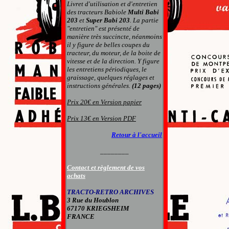
Livret d'utilisation et d'entretien
des tracteurs Babiole
Multi Babi
203
et
Super Babi 203
. La partie
"entretien" est présenté de
manière très succincte, néanmoins
il y figure de belles coupes du
tracteur, du moteur, de la boite de
vitesse et de la direction. Y figure
les entretiens périodiques, le
graissage, quelques réglages et
instructions générales.
(12 pages)
Prix 20€ en Version papier
Prix 13€ en Version PDF
Retour à l'accueil
________
Contact et règlement de vos
achats
TRACTO-RETRO ARCHIVES
3 Rue du Houblon
67170 KRIEGSHEIM
FRANCE