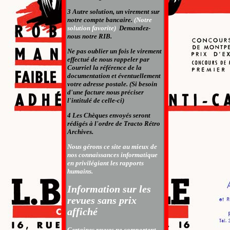
3 Autre solution, un virement sur
notre compte bancaire.
(Notre
solution favorite)
Demandez-
nous notre RIB.
Ne pas oublier un fois le virement
effectué de nous rappeler par
Courriel la référence de la
documentation et éventuellement
votre adresse postale. (Si besoin
d'une facture nous préciser
l'intitulé de celle-ci)
4 Les Chèques envoyés seront
rédigés à l'ordre de Tracto Rétro
Archives.
Nous gérons ce site au mieux de
nos connaissances informatique
en privilégiant les rapports
humains.
Information sur les
revues sans prix
affiché
Certaines revues ne comportent 
