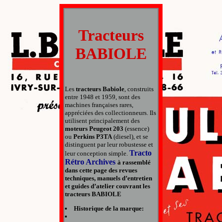
Tracteurs
BABIOLE
Les
tracteurs Babiole
, construits
entre 1948 et 1959, sont des
machines françaises rares,
appréciées des collectionneurs. Ils
utilisent principalement des
moteurs Peugeot 203
(essence)
ou
Perkins P3TA
(diesel), et se
distinguent par leur robustesse et
Tracto
leur conception simple.
Rétro Archives
à rassemblé
dans cette page des
revues
techniques
,
manuels d’entretien
et
guides d’atelier
couvrant les
tracteurs BABIOLE
Historique de la marque: