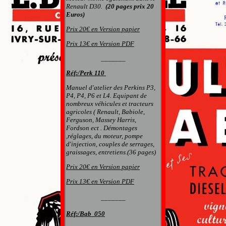
Renault D30.
(20 pages prix 20
Euros)
Prix 20€ en Version papier
Prix 13€ en Version PDF
_______
Réf:/Perk 110
Manuel d'atelier des Perkins P3,
P4, P4, P6 et L4. Equipant de
nombreux véhicules et tracteurs
agricoles ( Renault, Babiole,
Ferguson, Massey Harris,
Fordson ect . Démontages
,réglages, du moteur, pompe
d'injection, couples de serrages,
graissages, entretiens.(36 pages)
Prix 20€ en Version papier
Prix 13€ en Version PDF
_______
Réf:/
Bab 050