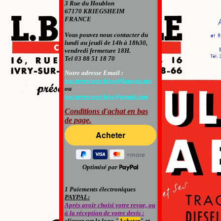
3 Rue du Houblon
6
7170 KRIEGSHEIM
FRANCE
Vous pouvez nous contacter
du
lundi au jeudi de 14h à 18h30,
vendredi fermeture 18H.
Tel 03 88 51 18 70
Notre adresse Email :
tractoretroarchives@laposte.net
ou
tractoretroarchive@gmail.com
Conditions d'achat en bas
de page
.
Optimisé par
1 Paiements électroniques
PAYPAL:
Après avoir choisi votre revue, ou
à la réception de votre devis :
cliquez sur le logo "
Acheter
" et