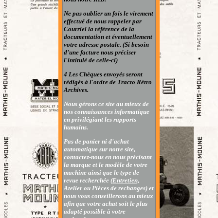
Ne pas oublier un fois le virement
effectué de nous rappeler par
Courriel la référence de la
documentation et éventuellement
votre adresse postale. (Si besoin
d'une facture nous préciser
l'intitulé de celle-ci)
4 Les Chèques envoyés seront
rédigés à l'ordre de Tracto Rétro
Archives.
Nous gérons ce site au mieux de
nos connaissances informatique
en privilégiant les rapports
humains.
Pas de panier ni d'achat
automatique sur notre site,
contactez-nous en nous précisant
la marque et le modèle de votre
machine ainsi que le type de
revue recherchée
(Entretien,
Atelier ou Pièces de rechanges)
et
nous vous conseillerons au mieux
afin que votre achat soit le plus
adapté possible à votre