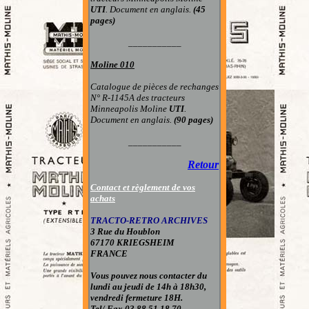
UTI
. Document en anglais.
(45
pages)
___________
Moline 010
Catalogue de pièces de rechanges
N° R-1145A des tracteurs
Minneapolis Moline
UTI
.
Document en anglais.
(90 pages)
___________
Retour
Contact et règlement de vos
achats
TRACTO-RETRO ARCHIVES
3 Rue du Houblon
67170 KRIEGSHEIM
FRANCE
Vous pouvez nous contacter du
lundi au jeudi de 14h à 18h30,
vendredi fermeture 18H.
Tel/ Fax 03 88 51 18 70