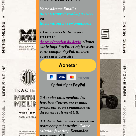
Notre adresse Email :
tractoretroarchives@laposte.net
ou
tractoretroarchive@gmail.com
1 Paiements électroniques
PAYPAL:
Apres réception du devis
, cliquez
sur le logo PayPal et réglez avec
votre compte PayPal
, ou avec
votre carte bancaire
Optimisé par
2 Appelez nous pendant les
horaires d'ouverture et nous
prendrons votre commande en
direct en règlement CB.
3 Autre solution, un virement sur
notre compte bancaire.
(Notre
solution favorite)
Demandez-
nous notre RIB.