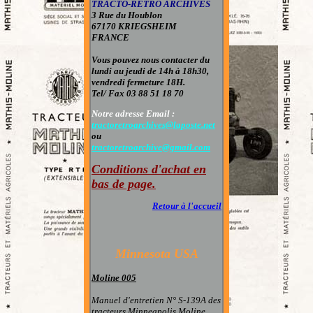
TRACTO-RETRO ARCHIVES
3 Rue du Houblon
67170 KRIEGSHEIM
FRANCE
Vous pouvez nous contacter
du
lundi au jeudi de 14h à 18h30,
vendredi fermeture 18H.
Tel/ Fax 03 88 51 18 70
Notre adresse Email :
tractoretroarchives@laposte.net
ou
tractoretroarchive@gmail.com
Conditions d'achat en
bas de page
.
Retour à l'accueil
Minnesota USA
Moline 005
Manuel d'entretien N° S-139A des
tracteurs Minneapolis Moline